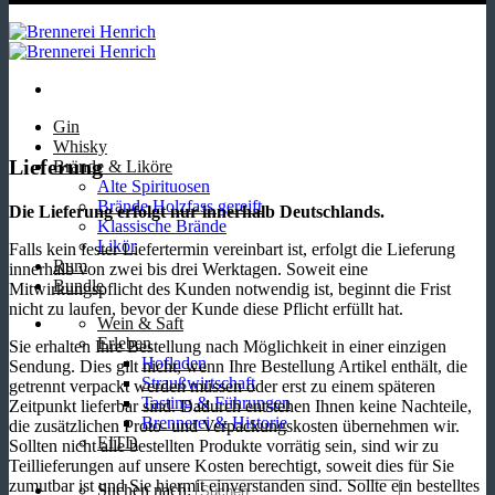
Gin
Whisky
Lieferung
Brände & Liköre
Alte Spirituosen
Brände Holzfass gereift
Die Lieferung erfolgt nur innerhalb Deutschlands.
Klassische Brände
Likör
Falls kein fester Liefertermin vereinbart ist, erfolgt die Lieferung
Rum
innerhalb von zwei bis drei Werktagen. Soweit eine
Bundle
Mitwirkungspflicht des Kunden notwendig ist, beginnt die Frist
nicht zu laufen, bevor der Kunde diese Pflicht erfüllt hat.
Wein & Saft
Erleben
Sie erhalten Ihre Bestellung nach Möglichkeit in einer einzigen
Hofladen
Sendung. Dies gilt nicht, wenn Ihre Bestellung Artikel enthält, die
Straußwirtschaft
getrennt verpackt werden müssen oder erst zu einem späteren
Tasting & Führungen
Zeitpunkt lieferbar sind. Dadurch entstehen Ihnen keine Nachteile,
Brennerei & Historie
die zusätzlichen Proto- und Verpackungskosten übernehmen wir.
EITD
Sollten nicht alle bestellten Produkte vorrätig sein, sind wir zu
Teillieferungen auf unsere Kosten berechtigt, soweit dies für Sie
zumutbar ist und Sie hiermit einverstanden sind. Sollte ein bestelltes
Suchen nach: