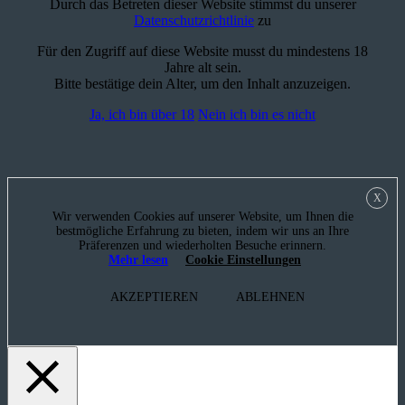
Durch das Betreten dieser Website stimmst du unserer
Datenschutzrichtlinie
zu
Für den Zugriff auf diese Website musst du mindestens 18
Jahre alt sein.
Bitte bestätige dein Alter, um den Inhalt anzuzeigen.
Ja, ich bin über 18
Nein ich bin es nicht
X
Wir verwenden Cookies auf unserer Website, um Ihnen die
bestmögliche Erfahrung zu bieten, indem wir uns an Ihre
Präferenzen und wiederholten Besuche erinnern.
Mehr lesen
Cookie Einstellungen
AKZEPTIEREN
ABLEHNEN