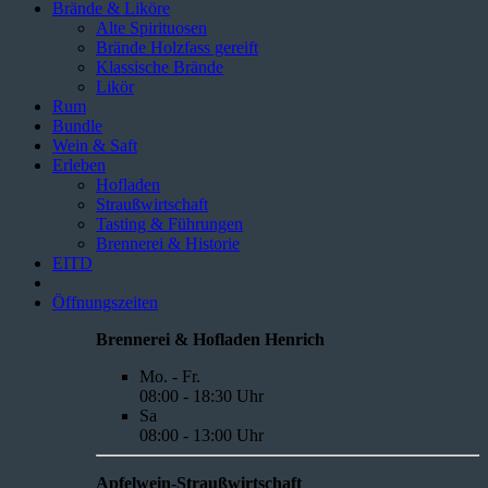
Brände & Liköre
Alte Spirituosen
Brände Holzfass gereift
Klassische Brände
Likör
Rum
Bundle
Wein & Saft
Erleben
Hofladen
Straußwirtschaft
Tasting & Führungen
Brennerei & Historie
EITD
Öffnungszeiten
Brennerei & Hofladen Henrich
Mo. - Fr.
08:00 - 18:30 Uhr
Sa
08:00 - 13:00 Uhr
Apfelwein-Straußwirtschaft