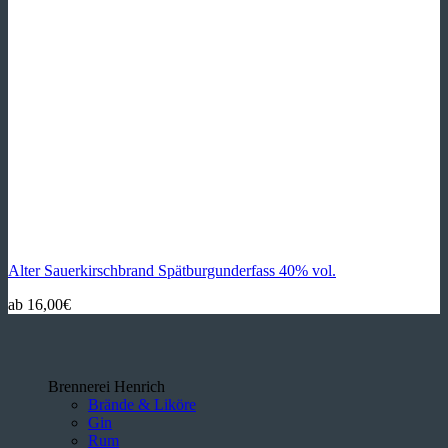
Alter Sauerkirschbrand Spätburgunderfass 40% vol.
ab
16,00
€
Brennerei Henrich
Brände & Liköre
Gin
Rum