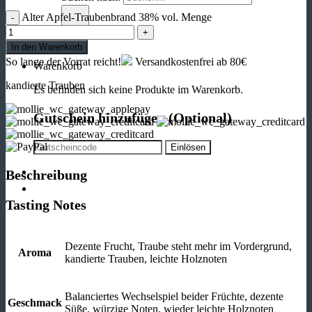
Alter Apfel-Traubenbrand 38% vol. Menge
In den Warenkorb
So lange der Vorrat reicht!
Versandkostenfrei ab 80€
Warenkorb
kandierte Trauben
Es befinden sich keine Produkte im Warenkorb.
Gutschein hinzufügen
(Optional)
Beschreibung
Tasting Notes
Dezente Frucht, Traube steht mehr im Vordergrund,
Aroma
kandierte Trauben, leichte Holznoten
Balanciertes Wechselspiel beider Früchte, dezente
Geschmack
Süße, würzige Noten, wieder leichte Holznoten