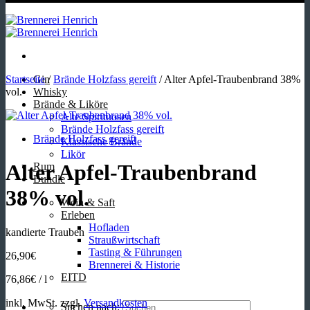
Startseite
Gin
/
Brände Holzfass gereift
/
Alter Apfel-Traubenbrand 38%
vol.
Whisky
Brände & Liköre
Alte Spirituosen
Brände Holzfass gereift
Brände Holzfass gereift
Klassische Brände
Likör
Alter Apfel-Traubenbrand
Rum
Bundle
38% vol.
Wein & Saft
Erleben
Hofladen
kandierte Trauben
Straußwirtschaft
Tasting & Führungen
26,90
€
Brennerei & Historie
EITD
76,86
€
/
l
inkl. MwSt.
zzgl.
Versandkosten
Suchen nach: