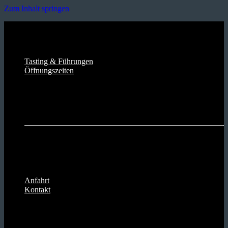
Zum Inhalt springen
Versandkostenfrei ab 80€
Lieferzeit in 2-3 Tagen
Direkt ab Brennerei bestellen
Tasting & Führungen
Öffnungszeiten
Brennerei & Hofladen Henrich
Mo. - Fr.
08:00 - 18:30 Uhr
Sa
08:00 - 13:00 Uhr
Apfelwein-Straußwirtschaft
Do. + Fr.
18:00 - 23:00 Uhr
Sa. + So.
16:00 - 23:00 Uhr
Anfahrt
Kontakt
Versandkostenfrei ab 80€
Lieferzeit in 2-3 Tagen
Direkt ab Brennerei bestellen