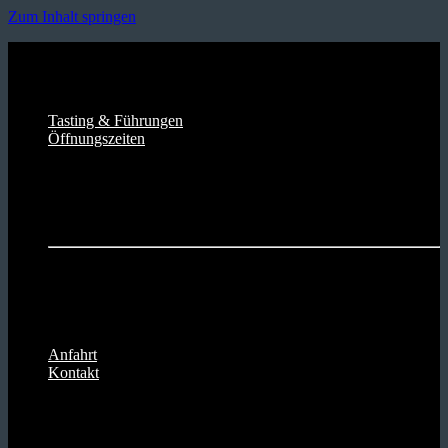
Zum Inhalt springen
Versandkostenfrei ab 80€
Lieferzeit in 2-3 Tagen
Direkt ab Brennerei bestellen
Tasting & Führungen
Öffnungszeiten
Brennerei & Hofladen Henrich
Mo. - Fr.
08:00 - 18:30 Uhr
Sa
08:00 - 13:00 Uhr
Apfelwein-Straußwirtschaft
Do. + Fr.
18:00 - 23:00 Uhr
Sa. + So.
16:00 - 23:00 Uhr
Anfahrt
Kontakt
Versandkostenfrei ab 80€
Lieferzeit in 2-3 Tagen
Direkt ab Brennerei bestellen