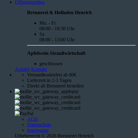
Öffnungszeiten
Brennerei & Hofladen Henrich
Mo. - Fr.
08:00 - 18:30 Uhr
Sa
08:00 - 13:00 Uhr
Apfelwein-Straußwirtschaft
geschlossen
Anfahrt
Kontakt
Versandkostenfrei ab 80€
Lieferzeit in 2-3 Tagen
Direkt ab Brennerei bestellen
AGB
Datenschutz
Impressum
Urheberrecht © 2026 Brennerei Henrich