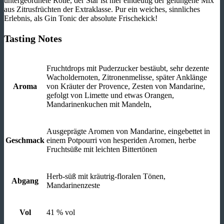
untergeordnete Rolle, der Star ist hier eindeutig der gelungene Mix
aus Zitrusfrüchten der Extraklasse. Pur ein weiches, sinnliches
Erlebnis, als Gin Tonic der absolute Frischekick!
Tasting Notes
Fruchtdrops mit Puderzucker bestäubt, sehr dezente
Wacholdernoten, Zitronenmelisse, später Anklänge
Aroma
von Kräuter der Provence, Zesten von Mandarine,
gefolgt von Limette und etwas Orangen,
Mandarinenkuchen mit Mandeln,
Ausgeprägte Aromen von Mandarine, eingebettet in
Geschmack
einem Potpourri von hesperiden Aromen, herbe
Fruchtsüße mit leichten Bittertönen
Herb-süß mit kräutrig-floralen Tönen,
Abgang
Mandarinenzeste
Vol
41 % vol