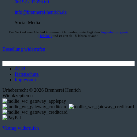
06192 / 97396 60
info@brennerei-henrich.de
Social Media
Der Verkauf von Alkohol in unserem Onlineshop unterliegt dem
Jugendschutzgesetz
(JuSchG)
und ist erst ab 18 Jahren erlaubt.
Bestellung widerrufen
AGB
Datenschutz
Impressum
Urheberrecht © 2026 Brennerei Henrich
Wir akzeptieren
Vertrag widerrufen