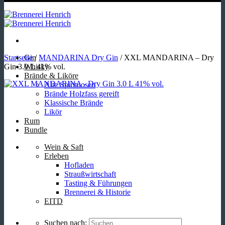
Startseite
Gin
/
MANDARINA Dry Gin
/
XXL MANDARINA – Dry
Gin 3.0 L 41% vol.
Whisky
Brände & Liköre
Alte Spirituosen
Brände Holzfass gereift
Klassische Brände
Likör
Rum
Bundle
Wein & Saft
Erleben
Hofladen
Straußwirtschaft
Tasting & Führungen
Brennerei & Historie
EITD
Suchen nach: