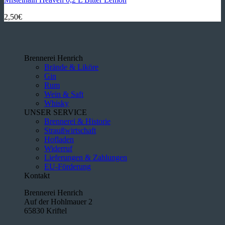
2,50
€
Brennerei Henrich
Brände & Liköre
Gin
Rum
Wein & Saft
Whisky
UNSER SERVICE
Brennerei & Historie
Straußwirtschaft
Hofladen
Widerruf
Lieferungen & Zahlungen
EU-Förderung
Kontakt
Brennerei Henrich
Auf der Hohlmauer 2
65830 Kriftel