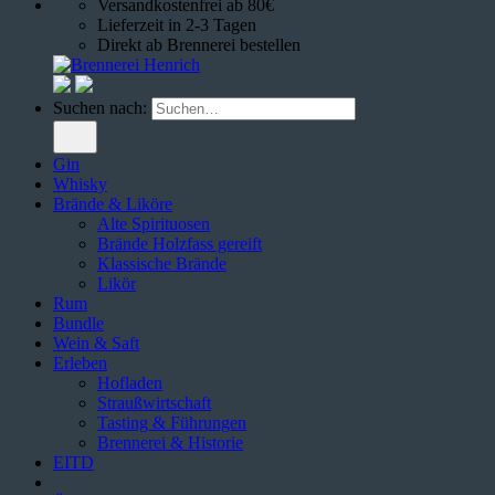
Versandkostenfrei ab 80€
Lieferzeit in 2-3 Tagen
Direkt ab Brennerei bestellen
Suchen nach:
Gin
Whisky
Brände & Liköre
Alte Spirituosen
Brände Holzfass gereift
Klassische Brände
Likör
Rum
Bundle
Wein & Saft
Erleben
Hofladen
Straußwirtschaft
Tasting & Führungen
Brennerei & Historie
EITD