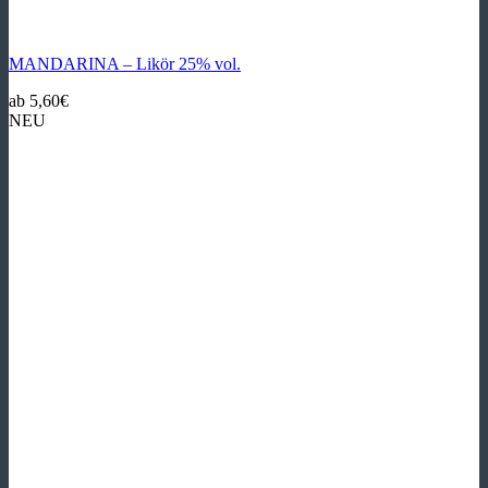
MANDARINA – Likör 25% vol.
ab
5,60
€
NEU