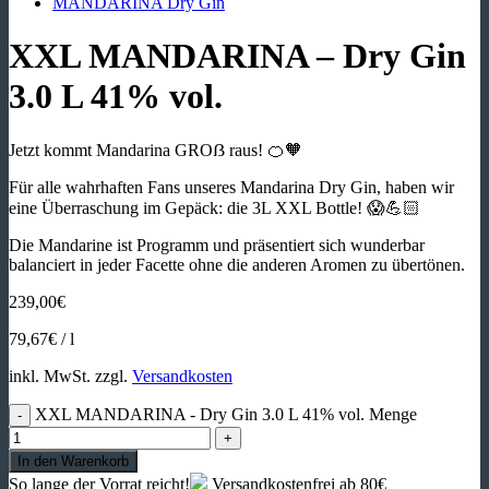
MANDARINA Dry Gin
XXL MANDARINA – Dry Gin
3.0 L 41% vol.
Jetzt kommt Mandarina GROẞ raus! 🍊🧡
Für alle wahrhaften Fans unseres Mandarina Dry Gin, haben wir
eine Überraschung im Gepäck: die 3L XXL Bottle! 😱💪🏻
Die Mandarine ist Programm und präsentiert sich wunderbar
balanciert in jeder Facette ohne die anderen Aromen zu übertönen.
239,00
€
79,67
€
/
l
inkl. MwSt.
zzgl.
Versandkosten
XXL MANDARINA - Dry Gin 3.0 L 41% vol. Menge
In den Warenkorb
So lange der Vorrat reicht!
Versandkostenfrei ab 80€